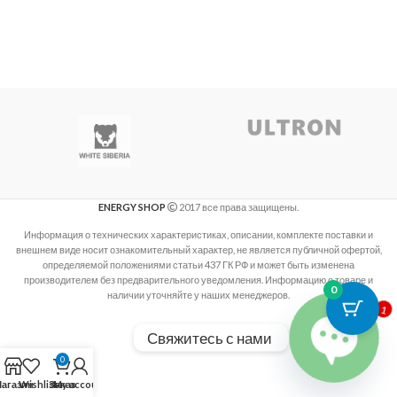
ENERGY SHOP
2017 все права защищены.
Информация о технических характеристиках, описании, комплекте поставки и
внешнем виде носит ознакомительный характер, не является публичной офертой,
определяемой положениями статьи 437 ГК РФ и может быть изменена
производителем без предварительного уведомления. Информацию о товаре и
0
1
наличии уточняйте у наших менеджеров.
Свяжитесь с нами
0
агазин
Wishlist
Заказ
My account
Open