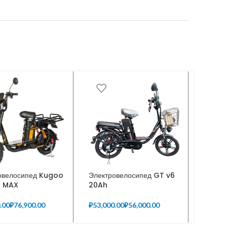
овелосипед Kugoo
Электровелосипед GT v6
SUBOR
O MAX
20Ah
60V2
₽
₽
₽
₽