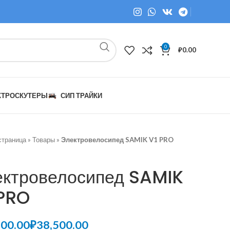
0
₽
0.00
КТРОСКУТЕРЫ
СИП ТРАЙКИ
страница
»
Товары
»
Электровелосипед SAMIK V1 PRO
ектровелосипед SAMIK
 PRO
₽