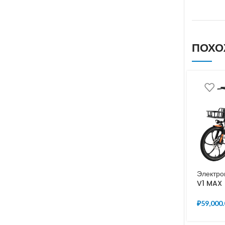
ПОХО
Электро
V1 MAX
₽