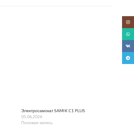
Insta
What
ВК
Teleg
Электросамокат SAMIK C1 PLUS
05.06.2026
Похожая запись