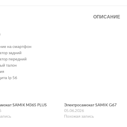
ОПИСАНИЕ
н
ние на смартфон
затор задний
затор передний
ный талон
ция
ита Ip 56
амокат SAMIK M365 PLUS
Электросамокат SAMIK G67
6
05.06.2026
запись
Похожая запись