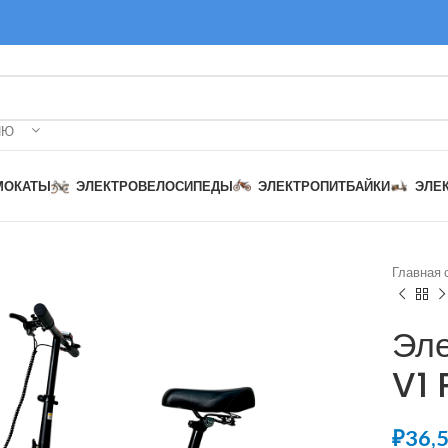
ИЮ
МОКАТЫ
ЭЛЕКТРОВЕЛОСИПЕДЫ
ЭЛЕКТРОПИТБАЙКИ
ЭЛЕ
Главная 
Эл
V1
₽
₽
₽
₽
₽